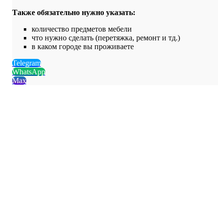
Также обязательно нужно указать:
количество предметов мебели
что нужно сделать (перетяжка, ремонт и тд.)
в каком городе вы проживаете
Telegram
WhatsApp
Max
Оказываем услуги
по официальному договору
Бесплатная доставка мебели
до мастерской и обратно
Сроки выполнения работ
— от 5 дней!