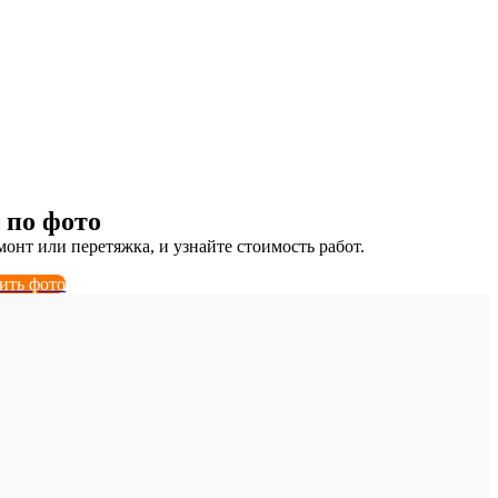
НТ МЯГКОЙ МЕБЕЛИ
недорого, на дому и в мастерской
 по фото
монт или перетяжка, и узнайте стоимость работ.
зить фото