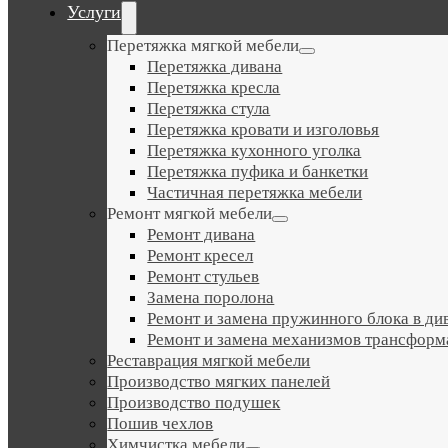
Navigation
Услуги
Перетяжка мягкой мебели
Перетяжка дивана
Перетяжка кресла
Перетяжка стула
Перетяжка кровати и изголовья
Перетяжка кухонного уголка
Перетяжка пуфика и банкетки
Частичная перетяжка мебели
Ремонт мягкой мебели
Ремонт дивана
Ремонт кресел
Ремонт стульев
Замена поролона
Ремонт и замена пружинного блока в ди
Ремонт и замена механизмов трансформ
Реставрация мягкой мебели
Производство мягких панелей
Производство подушек
Пошив чехлов
Химчистка мебели